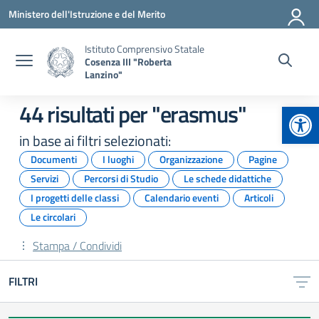
Vai ai contenuti
Vai al menu di navigazione
Vai al footer
Ministero dell'Istruzione e del Merito
Istituto Comprensivo Statale
Cosenza III "Roberta
Lanzino"
Apr
44 risultati per "erasmus"
in base ai filtri selezionati:
Documenti
I luoghi
Organizzazione
Pagine
Servizi
Percorsi di Studio
Le schede didattiche
I progetti delle classi
Calendario eventi
Articoli
Le circolari
Stampa / Condividi
FILTRI