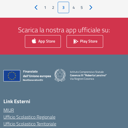
1
2
3
4
5
Pagina precedente
Pagina successiva
Scarica la nostra app ufficiale su:
App Store
Play Store
Istituto Comprensivo Statale
Cosenza III "Roberta Lanzino"
Via Negroni Cosenza
— Visita la pagina iniziale della scuola
Link Esterni
MIUR
Ufficio Scolastico Regionale
Ufficio Scolastico Territoriale