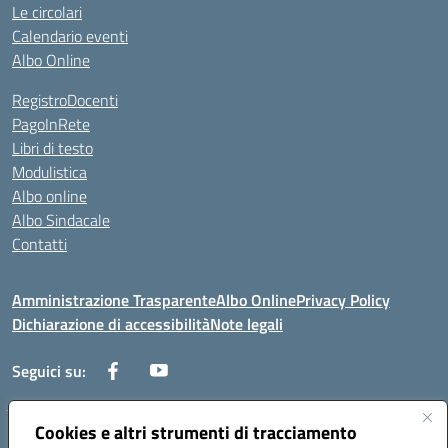
Le circolari
Calendario eventi
Albo Online
RegistroDocenti
PagoInRete
Libri di testo
Modulistica
Albo online
Albo Sindacale
Contatti
Amministrazione Trasparente
Albo Online
Privacy Policy
Dichiarazione di accessibilità
Note legali
Seguici su:
Cookies e altri strumenti di tracciamento
Via Negroni - 87100 Cosenza