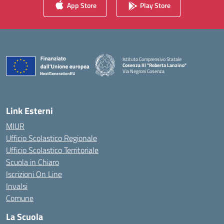
App Store
Play Store
Istituto Comprensivo Statale
Cosenza III "Roberta Lanzino"
Via Negroni Cosenza
— Visita la pagina iniziale della scuola
Link Esterni
MIUR
Ufficio Scolastico Regionale
Ufficio Scolastico Territoriale
Scuola in Chiaro
Iscrizioni On Line
Invalsi
Comune
La Scuola