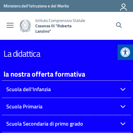
Vai ai contenuti
Vai al menu di navigazione
Vai al footer
Ministero dell'Istruzione e del Merito
Istituto Comprensivo Statale
Cosenza III "Roberta
Lanzino"
Apr
La didattica
la nostra offerta formativa
Scuola dell'Infanzia
Scuola Primaria
Scuola Secondaria di primo grado