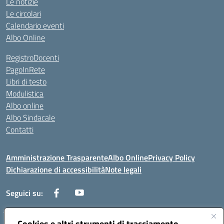
Le notizie
Le circolari
Calendario eventi
Albo Online
RegistroDocenti
PagoInRete
Libri di testo
Modulistica
Albo online
Albo Sindacale
Contatti
Amministrazione Trasparente
Albo Online
Privacy Policy
Dichiarazione di accessibilità
Note legali
Seguici su:
Cookies e altri strumenti di tracciamento