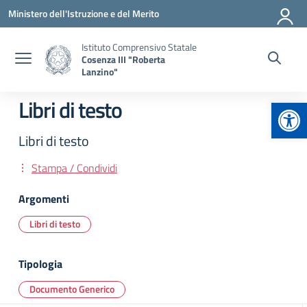
Vai ai contenuti
Vai al menu di navigazione
Vai al footer
Ministero dell'Istruzione e del Merito
Istituto Comprensivo Statale
Cosenza III "Roberta
Lanzino"
Apr
Libri di testo
Libri di testo
Stampa / Condividi
Argomenti
Libri di testo
Tipologia
Documento Generico