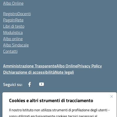
Albo Online
RegistroDocenti
PagoInRete
Libri di testo
Modulistica
Albo online
Albo Sindacale
Contatti
Amministrazione Trasparente
Albo Online
Privacy Policy
Dichiarazione di accessibilità
Note legali
Seguici su:
Cookies e altri strumenti di tracciamento
Via Negroni - 87100 Cosenza
Telefono e Fax: 098433104
Il nostro Istituto non utilizza strumenti di profilazione degli utenti -
Mail: csic898008@istruzione.it - PEC: csic898008@pec.istruzione.it
sono utilizzati esclusivamente cookies tecnici necessari al