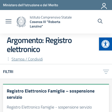
Vai ai contenuti
Vai al menu di navigazione
Vai al footer
Ministero dell'Istruzione e del Merito
Istituto Comprensivo Statale
Cosenza III "Roberta
Lanzino"
Apr
Argomento: Registro
elettronico
Stampa / Condividi
FILTRI
Registro Elettronico Famiglie – sospensione
servizio
Registro Elettronico Famiglie - sospensione servizio