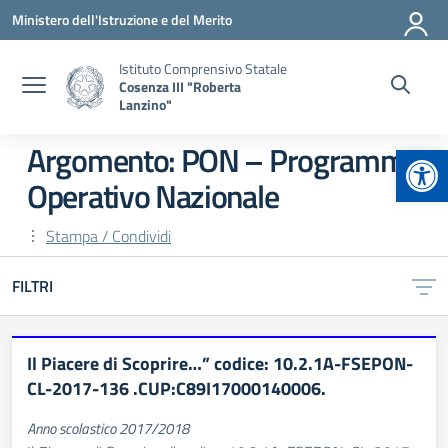
Vai ai contenuti
Vai al menu di navigazione
Vai al footer
Ministero dell'Istruzione e del Merito
Istituto Comprensivo Statale
Cosenza III "Roberta
Lanzino"
Apr
Argomento: PON – Programma
Operativo Nazionale
Stampa / Condividi
FILTRI
Il Piacere di Scoprire…” codice: 10.2.1A-FSEPON-
CL-2017-136 .CUP:C89I17000140006.
Anno scolastico 2017/2018