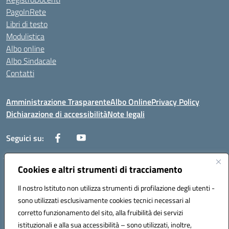
PagoInRete
Libri di testo
Modulistica
Albo online
Albo Sindacale
Contatti
Amministrazione Trasparente
Albo Online
Privacy Policy
Dichiarazione di accessibilità
Note legali
Seguici su:
Cookies e altri strumenti di tracciamento
Via Negroni - 87100 Cosenza
Telefono e Fax: 098433104
Il nostro Istituto non utilizza strumenti di profilazione degli utenti -
Mail: csic898008@istruzione.it - PEC: csic898008@pec.istruzione.it
sono utilizzati esclusivamente cookies tecnici necessari al
Codice univoco ufficio: UFUEI1
corretto funzionamento del sito, alla fruibilità dei servizi
Codice meccanografico: CSIC898008
istituzionali e alla sua accessibilità – sono utilizzati, inoltre,
Codice fiscale: 98094050782