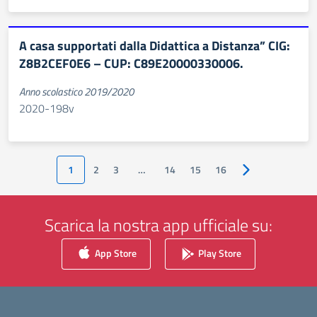
A casa supportati dalla Didattica a Distanza” CIG:
Z8B2CEF0E6 – CUP: C89E20000330006.
Anno scolastico 2019/2020
2020-198v
1
2
3
…
14
15
16
Pagina successiv
Scarica la nostra app ufficiale su:
App Store
Play Store