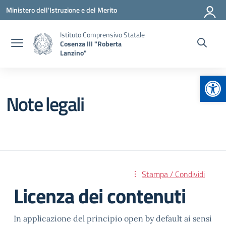
Vai ai contenuti
Vai al menu di navigazione
Vai al footer
Ministero dell'Istruzione e del Merito
Istituto Comprensivo Statale
Cosenza III "Roberta
Lanzino"
Apr
Note legali
Stampa / Condividi
Licenza dei contenuti
In applicazione del principio open by default ai sensi