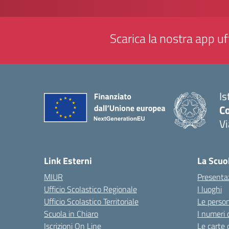
Scarica la nostra app uff
Is
Co
V
— 
Link Esterni
La Scuo
MIUR
Presenta
Ufficio Scolastico Regionale
I luoghi
Ufficio Scolastico Territoriale
Le perso
Scuola in Chiaro
I numeri 
Iscrizioni On Line
Le carte 