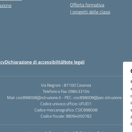
Offerta formativa
azione
I progetti delle classi
icy
Dichiarazione di accessibilità
Note legali
Via Negroni - 87100 Cosenza
Telefono e Fax: 098433104
Mail: csic898008@istruzione.it - PEC: csic898008@pec.istruzione.it
Codice univoco ufficio: UFUEI1
Codice meccanografico: CSIC898008
Codice fiscale: 98094050782