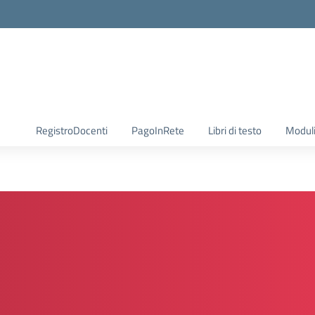
RegistroDocenti
PagoInRete
Libri di testo
Moduli