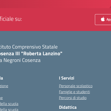
iciale su:
App
tituto Comprensivo Statale
senza III "Roberta Lanzino"
ia Negroni Cosenza
Visita la pagina iniziale della scuola
la
I Servizi
zione
Personale scolastico
Famiglie e studenti
ne
Percorsi di studio
della scuola
Didattica
della scuola