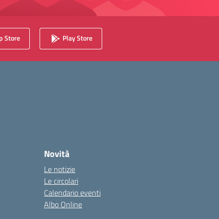
 Store
Play Store
Novità
Le notizie
Le circolari
Calendario eventi
Albo Online