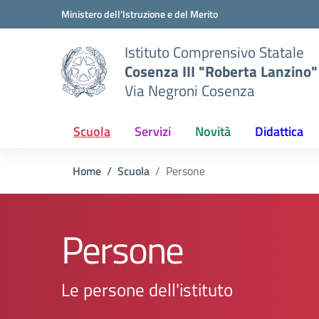
Vai ai contenuti
Vai al menu di navigazione
Vai al footer
Ministero dell'Istruzione e del Merito
Istituto Comprensivo Statale
Cosenza III "Roberta Lanzino"
Via Negroni Cosenza
Scuola
Servizi
Novità
Didattica
Home
Scuola
Persone
Persone
Le persone dell'istituto