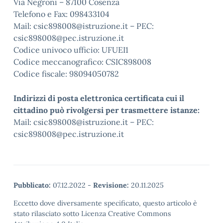
Via Negroni – 87100 Cosenza
Telefono e Fax: 098433104
Mail: csic898008@istruzione.it – PEC:
csic898008@pec.istruzione.it
Codice univoco ufficio: UFUEI1
Codice meccanografico: CSIC898008
Codice fiscale: 98094050782
Indirizzi di posta elettronica certificata cui il
cittadino può rivolgersi per trasmettere istanze:
Mail: csic898008@istruzione.it – PEC:
csic898008@pec.istruzione.it
Pubblicato:
07.12.2022
-
Revisione:
20.11.2025
Eccetto dove diversamente specificato, questo articolo è
stato rilasciato sotto Licenza Creative Commons