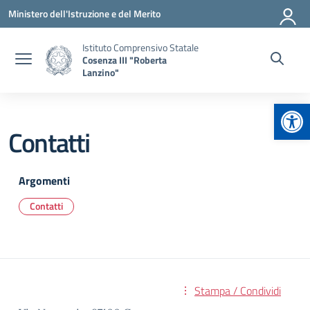
Vai ai contenuti
Vai al menu di navigazione
Vai al footer
Ministero dell'Istruzione e del Merito
Istituto Comprensivo Statale
Cosenza III "Roberta
Lanzino"
Apr
Contatti
Argomenti
Contatti
Stampa / Condividi