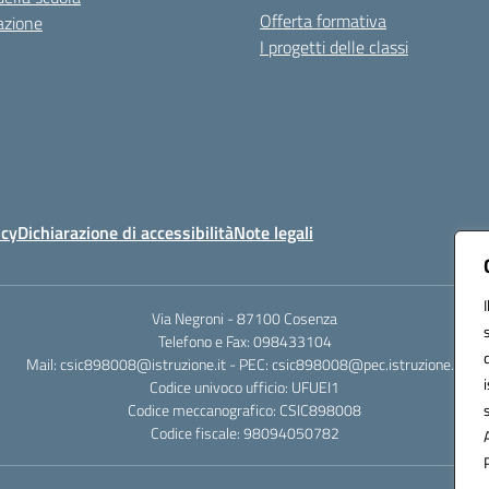
Offerta formativa
azione
I progetti delle classi
icy
Dichiarazione di accessibilità
Note legali
Via Negroni - 87100 Cosenza
Telefono e Fax: 098433104
Mail: csic898008@istruzione.it - PEC: csic898008@pec.istruzione.it
Codice univoco ufficio: UFUEI1
Codice meccanografico: CSIC898008
Codice fiscale: 98094050782