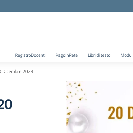
RegistroDocenti
PagoInRete
Libri di testo
Moduli
20 Dicembre 2023
 20