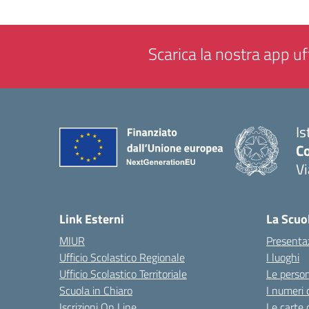
Scarica la nostra app uff
Is
Co
V
— 
Link Esterni
La Scuo
MIUR
Presenta
Ufficio Scolastico Regionale
I luoghi
Ufficio Scolastico Territoriale
Le perso
Scuola in Chiaro
I numeri 
Iscrizioni On Line
Le carte 