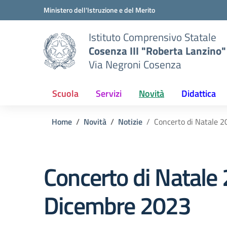
Vai ai contenuti
Vai al menu di navigazione
Vai al footer
Ministero dell'Istruzione e del Merito
Istituto Comprensivo Statale
Cosenza III "Roberta Lanzino"
Via Negroni Cosenza
Scuola
Servizi
Novità
Didattica
Home
Novità
Notizie
Concerto di Natale 
Concerto di Natale
Dicembre 2023