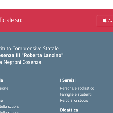
iciale su:
App
tituto Comprensivo Statale
senza III "Roberta Lanzino"
ia Negroni Cosenza
Visita la pagina iniziale della scuola
la
I Servizi
zione
Personale scolastico
Famiglie e studenti
ne
Percorsi di studio
della scuola
Didattica
della scuola