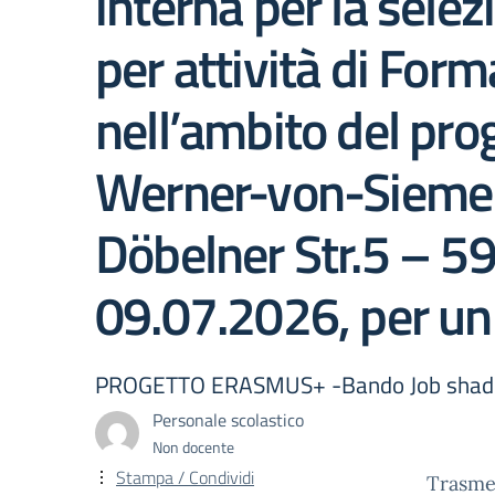
interna per la sele
per attività di Fo
nell’ambito del pr
Werner-von-Sieme
Döbelner Str.5 – 5
09.07.2026, per un p
PROGETTO ERASMUS+ -Bando Job shadowi
Personale scolastico
Non docente
Stampa / Condividi
Trasmet