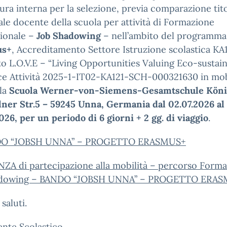
ra interna per la selezione, previa comparazione titol
le docente della scuola per attività di Formazione
sionale –
Job Shadowing
– nell’ambito del programma
us+
, Accreditamento Settore Istruzione scolastica KA1
o L.O.V.E – “Living Opportunities Valuing Eco-sustain
ce Attività 2025-1-IT02-KA121-SCH-000321630 in mob
 la
Scuola Werner-von-Siemens-Gesamtschule Köni
lner Str.5 – 59245 Unna, Germania dal 02.07.2026 al
026, per un periodo di 6 giorni + 2 gg. di viaggio
.
NDO “JOBSH UNNA” – PROGETTO ERASMUS+
NZA di partecipazione alla mobilità – percorso Forma
adowing – BANDO “JOBSH UNNA” – PROGETTO ERA
 saluti.
gente Scolastico