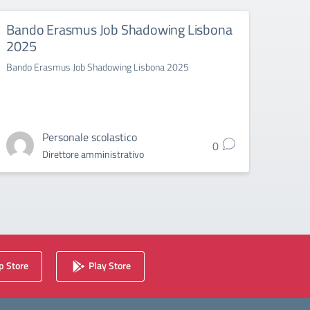
Bando Erasmus Job Shadowing Lisbona
Eras
2025
L'Isti
Bando Erasmus Job Shadowing Lisbona 2025
Personale scolastico
0
Direttore amministrativo
 Store
Play Store