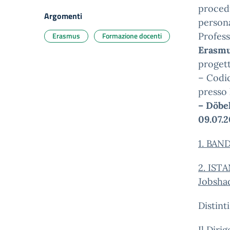
procedu
Argomenti
persona
Erasmus
Formazione docenti
Profes
Erasm
progett
– Codi
presso
– Döbe
09.07.2
1. BA
2. ISTA
Jobsh
Distinti
Il Diri