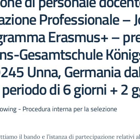
zione di personale docent
rmazione Professionale –
ogramma Erasmus+ – pre
ns-Gesamtschule König
9245 Unna, Germania dal
eriodo di 6 giorni + 2 gg
ng - Procedura interna per la selezione
tiamo il bando e l’istanza di partecipazione relativi al