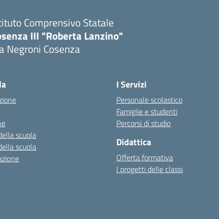
tituto Comprensivo Statale
senza III "Roberta Lanzino"
ia Negroni Cosenza
Visita la pagina iniziale della scuola
la
I Servizi
zione
Personale scolastico
Famiglie e studenti
ne
Percorsi di studio
della scuola
Didattica
della scuola
Offerta formativa
azione
I progetti delle classi