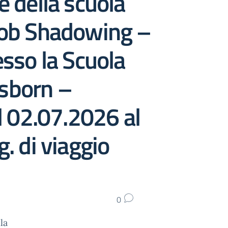
e della scuola
 Job Shadowing –
sso la Scuola
sborn –
 02.07.2026 al
. di viaggio
0
la