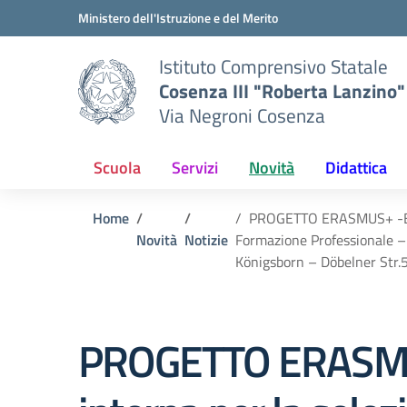
Vai ai contenuti
Vai al menu di navigazione
Vai al footer
Ministero dell'Istruzione e del Merito
Istituto Comprensivo Statale
Cosenza III "Roberta Lanzino"
Via Negroni Cosenza
Scuola
Servizi
Novità
Didattica
Home
PROGETTO ERASMUS+ -Bando
Novità
Notizie
Formazione Professionale 
Königsborn – Döbelner Str.5
PROGETTO ERASMUS