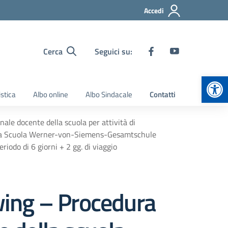
Accedi
Cerca
Seguici su:
Apr
stica
Albo online
Albo Sindacale
Contatti
e docente della scuola per attività di
 la Scuola Werner-von-Siemens-Gesamtschule
odo di 6 giorni + 2 gg. di viaggio
ng – Procedura