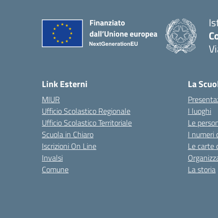
Is
Co
V
— 
Link Esterni
La Scuo
MIUR
Presenta
Ufficio Scolastico Regionale
I luoghi
Ufficio Scolastico Territoriale
Le perso
Scuola in Chiaro
I numeri 
Iscrizioni On Line
Le carte 
Invalsi
Organizz
Comune
La storia