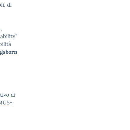
i, di
,
ability”
ilità
gsborn
tivo di
SMUS+