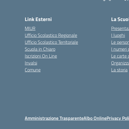
— 
Link Esterni
La Scuo
MIUR
Presenta
Ufficio Scolastico Regionale
I luoghi
Ufficio Scolastico Territoriale
Le perso
Scuola in Chiaro
I numeri 
Iscrizioni On Line
Le carte 
Invalsi
Organizz
Comune
La storia
Amministrazione Trasparente
Albo Online
Privacy Pol