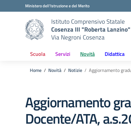
Vai ai contenuti
Vai al menu di navigazione
Vai al footer
Ministero dell'Istruzione e del Merito
Istituto Comprensivo Statale
Cosenza III "Roberta Lanzino"
Via Negroni Cosenza
Scuola
Servizi
Novità
Didattica
Home
Novità
Notizie
Aggiornamento gradua
Aggiornamento grad
Docente/ATA, a.s.