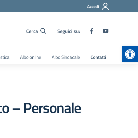
Accedi
Cerca
Seguici su:
Apr
stica
Albo online
Albo Sindacale
Contatti
to – Personale