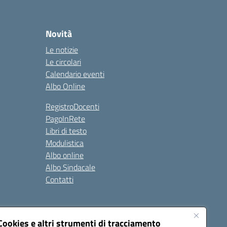
Novità
Le notizie
Le circolari
Calendario eventi
Albo Online
RegistroDocenti
PagoInRete
Libri di testo
Modulistica
Albo online
Albo Sindacale
Contatti
Seguici su:
Cookies e altri strumenti di tracciamento