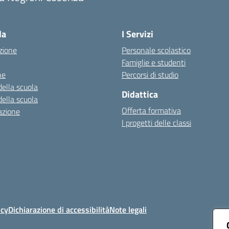
Visita la pagina iniziale della scuola
la
I Servizi
zione
Personale scolastico
Famiglie e studenti
ne
Percorsi di studio
della scuola
Didattica
della scuola
Offerta formativa
azione
I progetti delle classi
icy
Dichiarazione di accessibilità
Note legali