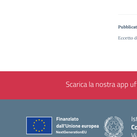
Pubblicat
Eccetto d
Scarica la nostra app uff
Is
Co
V