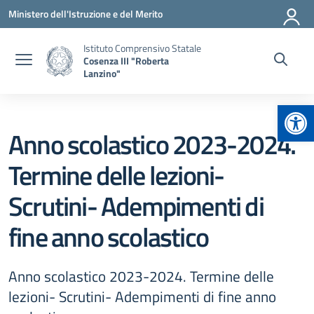
Vai ai contenuti
Vai al menu di navigazione
Vai al footer
Ministero dell'Istruzione e del Merito
Istituto Comprensivo Statale
Cosenza III "Roberta
Lanzino"
Apr
Anno scolastico 2023-2024.
Termine delle lezioni-
Scrutini- Adempimenti di
fine anno scolastico
Anno scolastico 2023-2024. Termine delle
lezioni- Scrutini- Adempimenti di fine anno