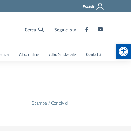
Accedi
Cerca
Seguici su:
Apr
stica
Albo online
Albo Sindacale
Contatti
Stampa / Condividi