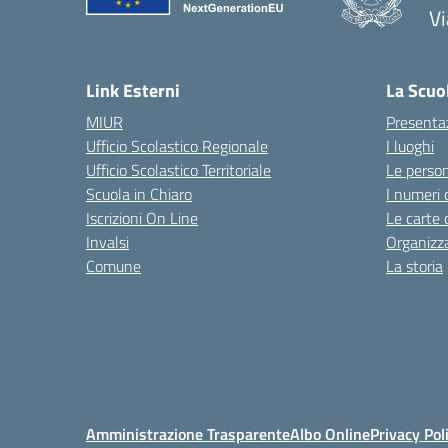
V
— 
Link Esterni
La Scuo
MIUR
Presenta
Ufficio Scolastico Regionale
I luoghi
Ufficio Scolastico Territoriale
Le perso
Scuola in Chiaro
I numeri 
Iscrizioni On Line
Le carte 
Invalsi
Organizz
Comune
La storia
Amministrazione Trasparente
Albo Online
Privacy Pol