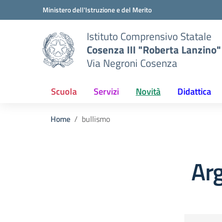
Vai ai contenuti
Vai al menu di navigazione
Vai al footer
Ministero dell'Istruzione e del Merito
Istituto Comprensivo Statale
Cosenza III "Roberta Lanzino"
Via Negroni Cosenza
Scuola
Servizi
Novità
Didattica
Home
bullismo
Ar