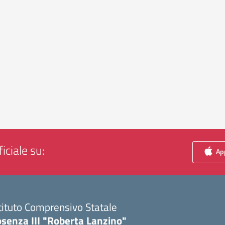
iciale su:
App
tituto Comprensivo Statale
senza III "Roberta Lanzino"