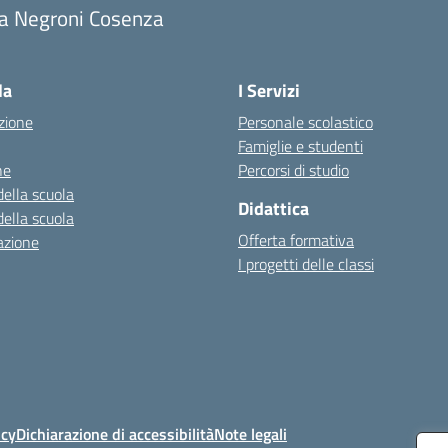
ia Negroni Cosenza
Visita la pagina iniziale della scuola
la
I Servizi
zione
Personale scolastico
Famiglie e studenti
ne
Percorsi di studio
della scuola
Didattica
della scuola
Offerta formativa
azione
I progetti delle classi
icy
Dichiarazione di accessibilità
Note legali