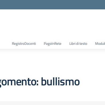
RegistroDocenti
PagoInRete
Libri di testo
Moduli
gomento: bullismo