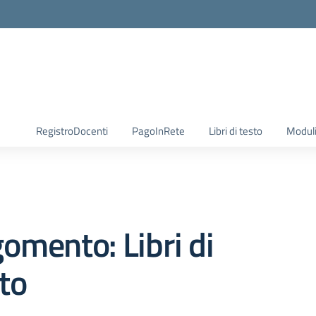
RegistroDocenti
PagoInRete
Libri di testo
Moduli
omento: Libri di
to