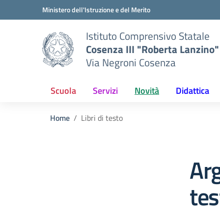
Vai ai contenuti
Vai al menu di navigazione
Vai al footer
Ministero dell'Istruzione e del Merito
Istituto Comprensivo Statale
Cosenza III "Roberta Lanzino"
Via Negroni Cosenza
Scuola
Servizi
Novità
Didattica
Home
Libri di testo
Arg
tes