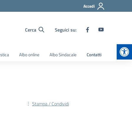
Accedi
Cerca
Seguici su:
Apr
stica
Albo online
Albo Sindacale
Contatti
Stampa / Condividi