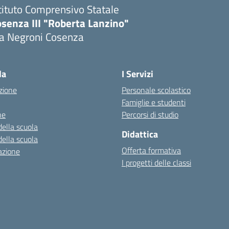
tituto Comprensivo Statale
senza III "Roberta Lanzino"
ia Negroni Cosenza
Visita la pagina iniziale della scuola
la
I Servizi
zione
Personale scolastico
Famiglie e studenti
ne
Percorsi di studio
della scuola
Didattica
della scuola
Offerta formativa
azione
I progetti delle classi