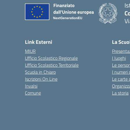
Is
Co
V
— 
Link Esterni
La Scuo
MIUR
Presenta
Ufficio Scolastico Regionale
I luoghi
Ufficio Scolastico Territoriale
Le perso
Scuola in Chiaro
I numeri 
Iscrizioni On Line
Le carte 
Invalsi
Organizz
Comune
La storia