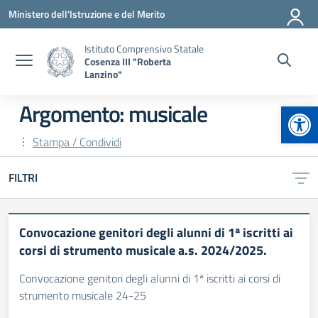
Vai ai contenuti
Vai al menu di navigazione
Vai al footer
Ministero dell'Istruzione e del Merito
Istituto Comprensivo Statale
Cosenza III "Roberta
Lanzino"
Apr
Argomento: musicale
Stampa / Condividi
FILTRI
Convocazione genitori degli alunni di 1ª iscritti ai
corsi di strumento musicale a.s. 2024/2025.
Convocazione genitori degli alunni di 1ª iscritti ai corsi di
strumento musicale 24-25