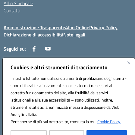
Albo Sindacale
Contatti
Amministrazione Trasparente
Albo Online
Privacy Policy
Dichiarazione di accessibilità
Note legali
Seguici su:
Cookies e altri strumenti di tracciamento
Via Negroni - 87100 Cosenza
Telefono e Fax: 098433104
Il nostro Istituto non utilizza strumenti di profilazione degli utenti -
Mail: csic898008@istruzione.it - PEC: csic898008@pec.istruzione.it
sono utilizzati esclusivamente cookies tecnici necessari al
Codice univoco ufficio: UFUEI1
corretto funzionamento del sito, alla fruibilità dei servizi
Codice meccanografico: CSIC898008
istituzionali e alla sua accessibilità – sono utilizzati, inoltre,
Codice fiscale: 98094050782
strumenti statistici anonimizzati messi a disposizione da Web
Analytics Italia.
Hosting & Powered by 3D Solution S.r.l.
Per saperne di più sul nostro sito, consulta la ns.
Cookie Policy.
Concept & Design by Designers Italia