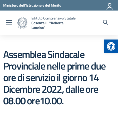
Vai ai contenuti
Vai al menu di navigazione
Vai al footer
Ministero dell'Istruzione e del Merito
Istituto Comprensivo Statale
Cosenza III "Roberta
Lanzino"
Apr
Assemblea Sindacale
Provinciale nelle prime due
ore di servizio il giorno 14
Dicembre 2022, dalle ore
08.00 ore10.00.