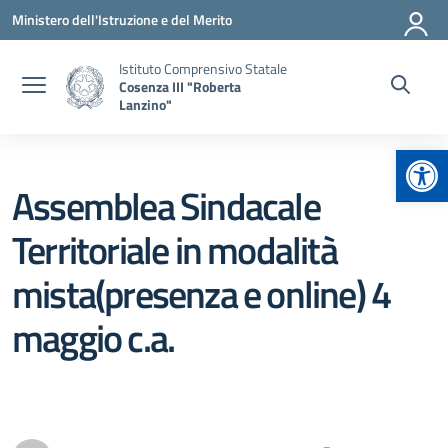
Vai ai contenuti
Vai al menu di navigazione
Vai al footer
Ministero dell'Istruzione e del Merito
Istituto Comprensivo Statale
Cosenza III "Roberta
Lanzino"
Apr
Assemblea Sindacale
Territoriale in modalità
mista(presenza e online) 4
maggio c.a.