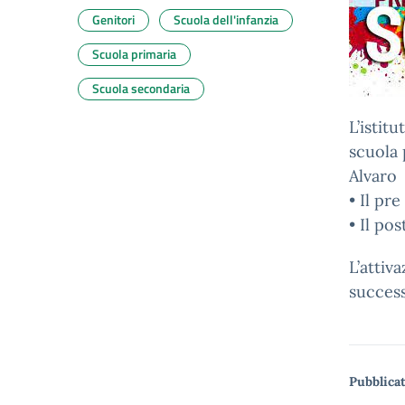
Genitori
Scuola dell'infanzia
Scuola primaria
Scuola secondaria
L’istit
scuola 
Alvaro 
• Il pre
• Il pos
L’attiv
succes
Pubblicat