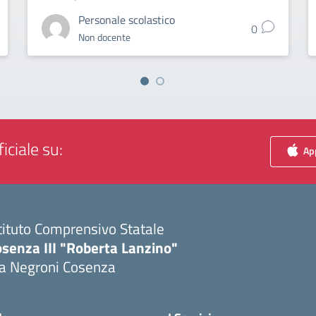
Personale scolastico
0
Non docente
iciale su:
App
tituto Comprensivo Statale
senza III "Roberta Lanzino"
ia Negroni Cosenza
Visita la pagina iniziale della scuola