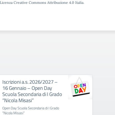
o Licenza Creative Commons Attribuzione 4.0 Italia.
Iscrizioni a.s. 2026/2027 –
Iscri
16 Gennaio – Open Day
20 G
Scuola Secondaria di I Grado
Scuo
“Nicola Misasi”
Alva
Open Day Scuola Secondaria di I Grado
Open d
“Nicola Misasi”