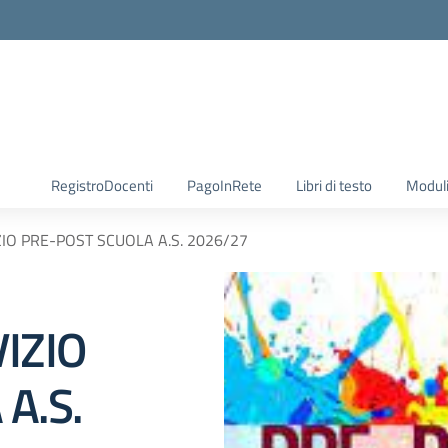
RegistroDocenti
PagoInRete
Libri di testo
Moduli
IO PRE-POST SCUOLA A.S. 2026/27
IZIO
A.S.