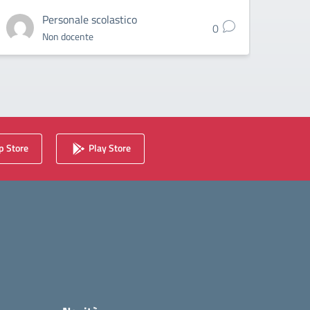
Personale scolastico
0
Non docente
 Store
Play Store