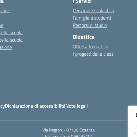
la
I Servizi
zione
Personale scolastico
Famiglie e studenti
ne
Percorsi di studio
della scuola
Didattica
della scuola
Offerta formativa
azione
I progetti delle classi
icy
Dichiarazione di accessibilità
Note legali
Via Negroni - 87100 Cosenza
Telefono e Fax: 098433104