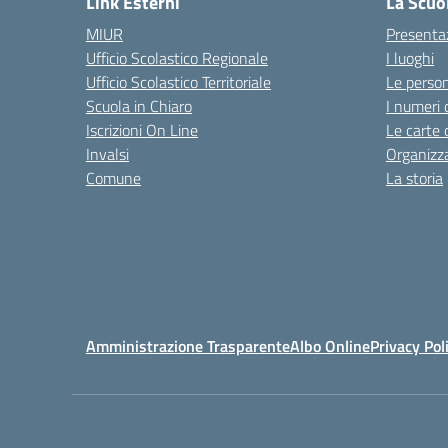
Link Esterni
La Scuo
MIUR
Presenta
Ufficio Scolastico Regionale
I luoghi
Ufficio Scolastico Territoriale
Le perso
Scuola in Chiaro
I numeri 
Iscrizioni On Line
Le carte 
Invalsi
Organizz
Comune
La storia
Amministrazione Trasparente
Albo Online
Privacy Pol