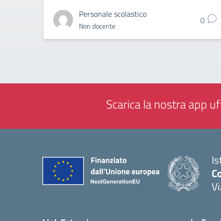
Personale scolastico
0
Non docente
Scarica la nostra app uff
Is
Co
V
— 