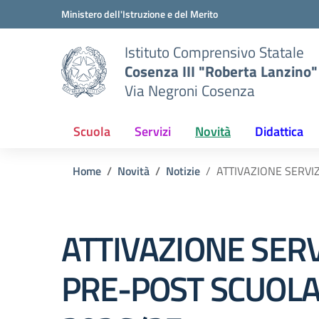
Vai ai contenuti
Vai al menu di navigazione
Vai al footer
Ministero dell'Istruzione e del Merito
Istituto Comprensivo Statale
Cosenza III "Roberta Lanzino"
Via Negroni Cosenza
Scuola
Servizi
Novità
Didattica
Home
Novità
Notizie
ATTIVAZIONE SERVIZ
ATTIVAZIONE SERV
PRE-POST SCUOLA 