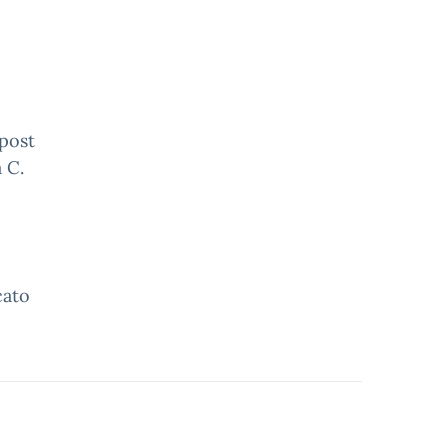
 post
 C.
cato