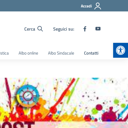
Accedi
Cerca
Seguici su:
Apr
stica
Albo online
Albo Sindacale
Contatti