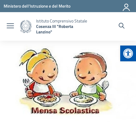
Vai ai contenuti
Vai al menu di navigazione
Vai al footer
Ministero dell'Istruzione e del Merito
Istituto Comprensivo Statale
Cosenza III "Roberta
Lanzino"
Apr