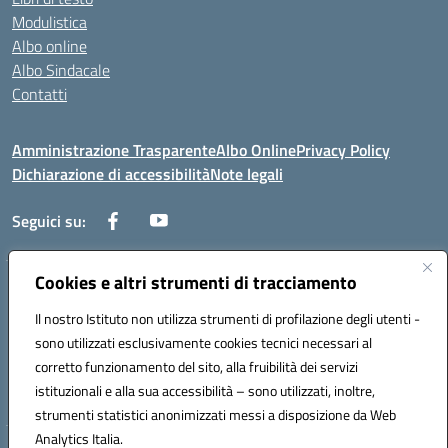
Modulistica
Albo online
Albo Sindacale
Contatti
Amministrazione Trasparente
Albo Online
Privacy Policy
Dichiarazione di accessibilità
Note legali
Seguici su:
Cookies e altri strumenti di tracciamento
Via Negroni - 87100 Cosenza
Telefono e Fax: 098433104
Il nostro Istituto non utilizza strumenti di profilazione degli utenti -
Mail: csic898008@istruzione.it - PEC: csic898008@pec.istruzione.it
sono utilizzati esclusivamente cookies tecnici necessari al
Codice univoco ufficio: UFUEI1
corretto funzionamento del sito, alla fruibilità dei servizi
Codice meccanografico: CSIC898008
istituzionali e alla sua accessibilità – sono utilizzati, inoltre,
Codice fiscale: 98094050782
strumenti statistici anonimizzati messi a disposizione da Web
Analytics Italia.