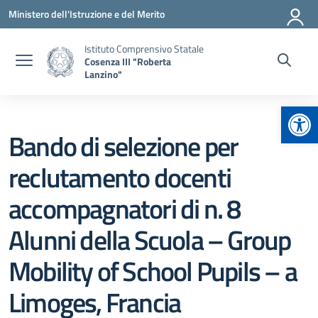
Vai ai contenuti
Vai al menu di navigazione
Vai al footer
Ministero dell'Istruzione e del Merito
Istituto Comprensivo Statale
Cosenza III "Roberta
Lanzino"
Apr
Bando di selezione per
reclutamento docenti
accompagnatori di n. 8
Alunni della Scuola – Group
Mobility of School Pupils – a
Limoges, Francia