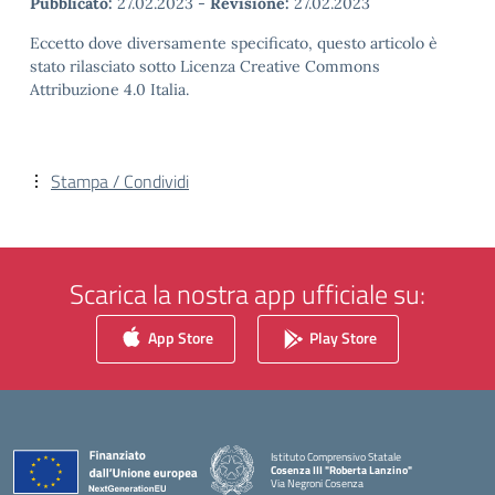
Pubblicato:
27.02.2023
-
Revisione:
27.02.2023
Eccetto dove diversamente specificato, questo articolo è
stato rilasciato sotto Licenza Creative Commons
Attribuzione 4.0 Italia.
Stampa / Condividi
Scarica la nostra app ufficiale su:
App Store
Play Store
Istituto Comprensivo Statale
Cosenza III "Roberta Lanzino"
Via Negroni Cosenza