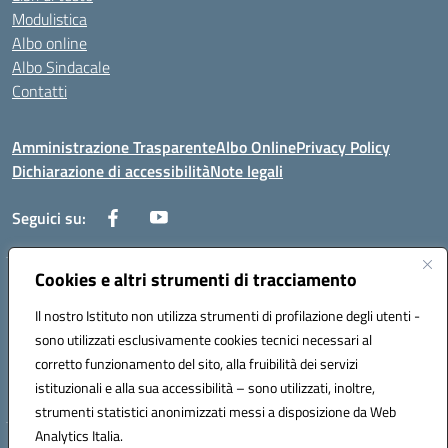
Modulistica
Albo online
Albo Sindacale
Contatti
Amministrazione Trasparente
Albo Online
Privacy Policy
Dichiarazione di accessibilità
Note legali
Seguici su:
Cookies e altri strumenti di tracciamento
Via Negroni - 87100 Cosenza
Telefono e Fax: 098433104
Il nostro Istituto non utilizza strumenti di profilazione degli utenti -
Mail: csic898008@istruzione.it - PEC: csic898008@pec.istruzione.it
sono utilizzati esclusivamente cookies tecnici necessari al
Codice univoco ufficio: UFUEI1
corretto funzionamento del sito, alla fruibilità dei servizi
Codice meccanografico: CSIC898008
istituzionali e alla sua accessibilità – sono utilizzati, inoltre,
Codice fiscale: 98094050782
strumenti statistici anonimizzati messi a disposizione da Web
Analytics Italia.