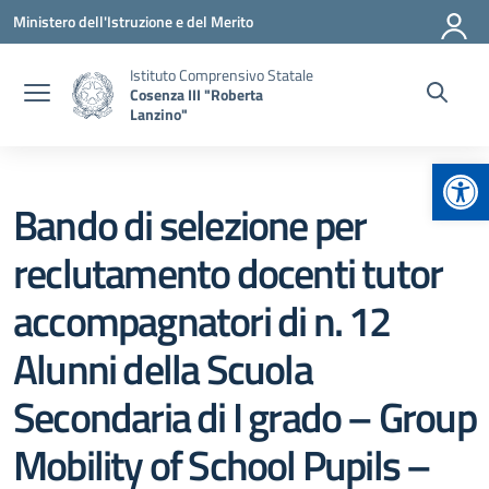
Vai ai contenuti
Vai al menu di navigazione
Vai al footer
Ministero dell'Istruzione e del Merito
Istituto Comprensivo Statale
Cosenza III "Roberta
Lanzino"
Apr
Bando di selezione per
reclutamento docenti tutor
accompagnatori di n. 12
Alunni della Scuola
Secondaria di I grado – Group
Mobility of School Pupils –