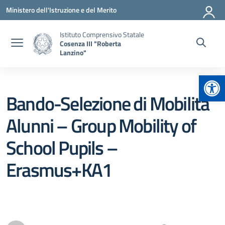
Vai ai contenuti
Vai al menu di navigazione
Vai al footer
Ministero dell'Istruzione e del Merito
Istituto Comprensivo Statale
Cosenza III "Roberta
Lanzino"
Apr
Bando-Selezione di Mobilità
Alunni – Group Mobility of
School Pupils –
Erasmus+KA1