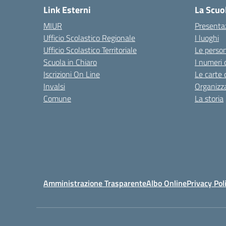
Link Esterni
La Scuo
MIUR
Presenta
Ufficio Scolastico Regionale
I luoghi
Ufficio Scolastico Territoriale
Le perso
Scuola in Chiaro
I numeri 
Iscrizioni On Line
Le carte 
Invalsi
Organizz
Comune
La storia
Amministrazione Trasparente
Albo Online
Privacy Pol