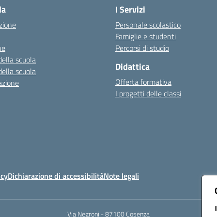
la
I Servizi
zione
Personale scolastico
Famiglie e studenti
ne
Percorsi di studio
della scuola
Didattica
della scuola
Offerta formativa
azione
I progetti delle classi
icy
Dichiarazione di accessibilità
Note legali
Via Negroni - 87100 Cosenza