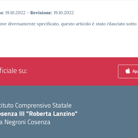
o:
19.10.2022
-
Revisione:
19.10.2022
ove diversamente specificato, questo articolo è stato rilasciato sott
iciale su:
App
tituto Comprensivo Statale
senza III "Roberta Lanzino"
ia Negroni Cosenza
Visita la pagina iniziale della scuola