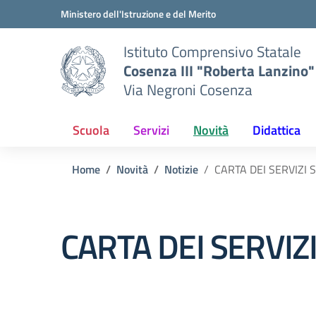
Vai ai contenuti
Vai al menu di navigazione
Vai al footer
Ministero dell'Istruzione e del Merito
Istituto Comprensivo Statale
Cosenza III "Roberta Lanzino"
Via Negroni Cosenza
Scuola
Servizi
Novità
Didattica
Home
Novità
Notizie
CARTA DEI SERVIZI 
CARTA DEI SERVIZ