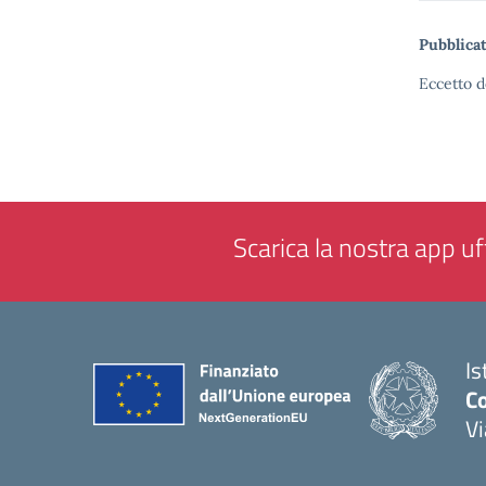
Pubblicat
Eccetto d
Scarica la nostra app uff
Is
Co
V
— 