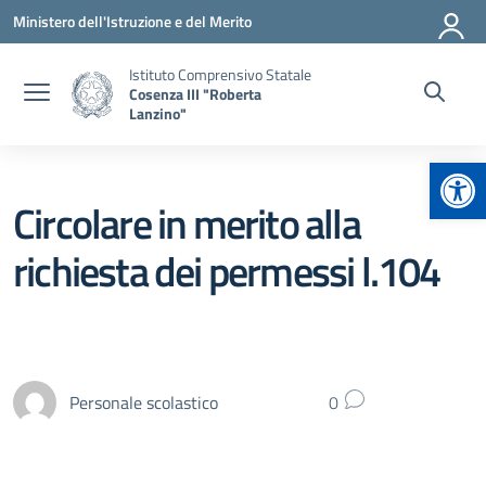
Vai ai contenuti
Vai al menu di navigazione
Vai al footer
Ministero dell'Istruzione e del Merito
Istituto Comprensivo Statale
Cosenza III "Roberta
Lanzino"
Apr
Circolare in merito alla
richiesta dei permessi l.104
Personale scolastico
0