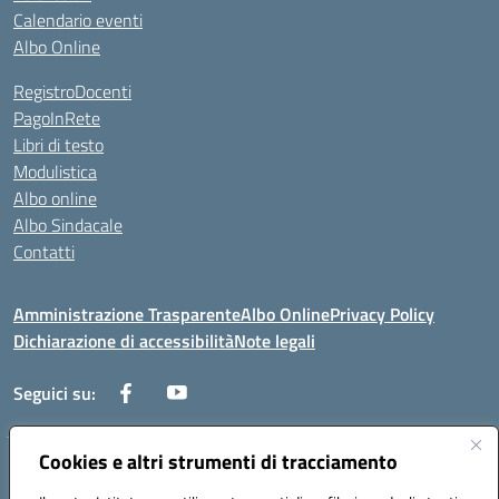
Calendario eventi
Albo Online
RegistroDocenti
PagoInRete
Libri di testo
Modulistica
Albo online
Albo Sindacale
Contatti
Amministrazione Trasparente
Albo Online
Privacy Policy
Dichiarazione di accessibilità
Note legali
Seguici su:
Cookies e altri strumenti di tracciamento
Via Negroni - 87100 Cosenza
Telefono e Fax: 098433104