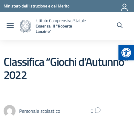
Vai ai contenuti
Vai al menu di navigazione
Vai al footer
Ministero dell'Istruzione e del Merito
Istituto Comprensivo Statale
Cosenza III "Roberta
Lanzino"
Apr
Classifica “Giochi d’Autunno”
2022
Personale scolastico
0