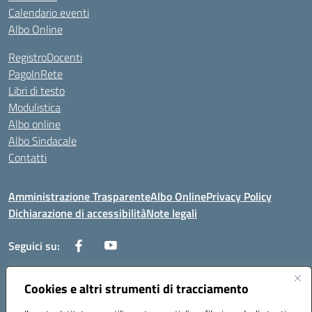
Calendario eventi
Albo Online
RegistroDocenti
PagoInRete
Libri di testo
Modulistica
Albo online
Albo Sindacale
Contatti
Amministrazione Trasparente
Albo Online
Privacy Policy
Dichiarazione di accessibilità
Note legali
Seguici su:
Cookies e altri strumenti di tracciamento
Via Negroni - 87100 Cosenza
Telefono e Fax: 098433104