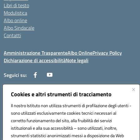
Libri di testo
Modulistica
Albo online
Albo Sindacale
Contatti
Amministrazione Trasparente
Albo Online
Privacy Policy
Dichiarazione di accessibilità
Note legali
Seguici su:
Cookies e altri strumenti di tracciamento
Via Negroni - 87100 Cosenza
Telefono e Fax: 098433104
Il nostro Istituto non utilizza strumenti di profilazione degli utenti -
Mail: csic898008@istruzione.it - PEC: csic898008@pec.istruzione.it
sono utilizzati esclusivamente cookies tecnici necessari al
Codice univoco ufficio: UFUEI1
corretto funzionamento del sito, alla fruibilità dei servizi
Codice meccanografico: CSIC898008
istituzionali e alla sua accessibilità – sono utilizzati, inoltre,
Codice fiscale: 98094050782
strumenti statistici anonimizzati messi a disposizione da Web