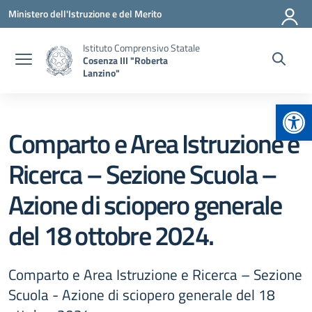
Vai ai contenuti
Vai al menu di navigazione
Vai al footer
Ministero dell'Istruzione e del Merito
Istituto Comprensivo Statale
Cosenza III "Roberta
Lanzino"
Apr
Comparto e Area Istruzione e
Ricerca – Sezione Scuola –
Azione di sciopero generale
del 18 ottobre 2024.
Comparto e Area Istruzione e Ricerca – Sezione
Scuola - Azione di sciopero generale del 18