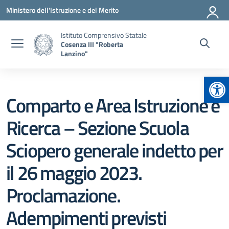
Vai ai contenuti
Vai al menu di navigazione
Vai al footer
Ministero dell'Istruzione e del Merito
Istituto Comprensivo Statale
Cosenza III "Roberta
Lanzino"
Apr
Comparto e Area Istruzione e
Ricerca – Sezione Scuola
Sciopero generale indetto per
il 26 maggio 2023.
Proclamazione.
Adempimenti previsti