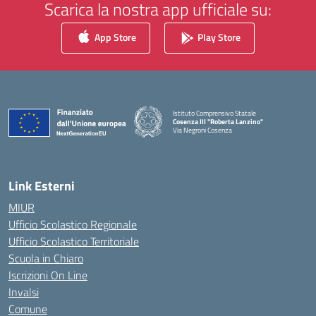
Scarica la nostra app ufficiale su:
App Store
Play Store
Istituto Comprensivo Statale
Cosenza III "Roberta Lanzino"
Via Negroni Cosenza
— Visita la pagina iniziale della scuola
Link Esterni
MIUR
Ufficio Scolastico Regionale
Ufficio Scolastico Territoriale
Scuola in Chiaro
Iscrizioni On Line
Invalsi
Comune