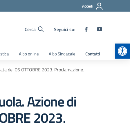
Accedi
Cerca
Seguici su:
Apr
stica
Albo online
Albo Sindacale
Contatti
ornata del 06 OTTOBRE 2023. Proclamazione.
ola. Azione di
TTOBRE 2023.