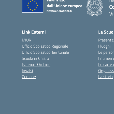
Co
V
— 
Link Esterni
La Scuo
MIUR
Presenta
Ufficio Scolastico Regionale
I luoghi
Ufficio Scolastico Territoriale
Le perso
Scuola in Chiaro
I numeri 
Iscrizioni On Line
Le carte 
Invalsi
Organizz
Comune
La storia