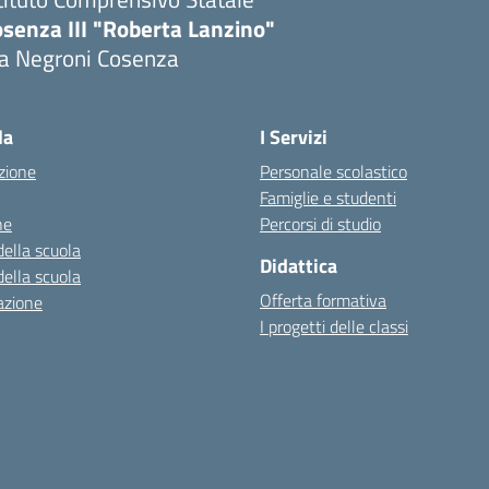
senza III "Roberta Lanzino"
ia Negroni Cosenza
Visita la pagina iniziale della scuola
la
I Servizi
zione
Personale scolastico
Famiglie e studenti
ne
Percorsi di studio
della scuola
Didattica
della scuola
Offerta formativa
azione
I progetti delle classi