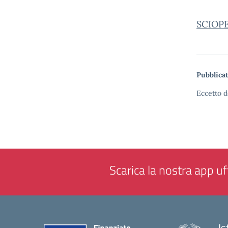
SCIOP
Pubblicat
Eccetto d
Scarica la nostra app uff
Is