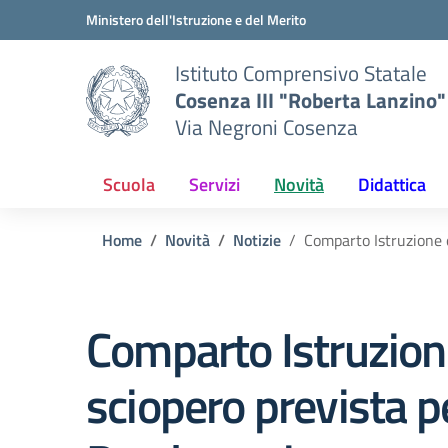
Vai ai contenuti
Vai al menu di navigazione
Vai al footer
Ministero dell'Istruzione e del Merito
Istituto Comprensivo Statale
Cosenza III "Roberta Lanzino"
Via Negroni Cosenza
Scuola
Servizi
Novità
Didattica
Home
Novità
Notizie
Comparto Istruzione 
Comparto Istruzione
sciopero prevista 