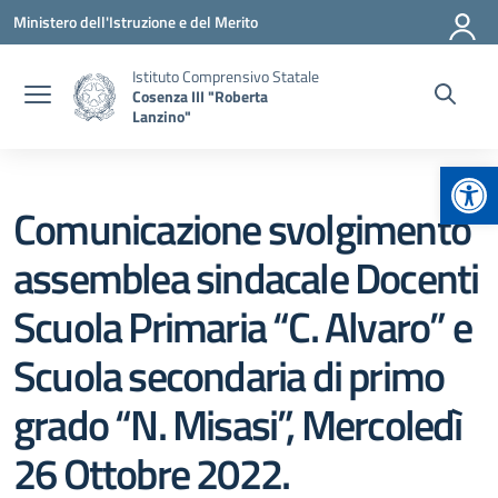
Vai ai contenuti
Vai al menu di navigazione
Vai al footer
Ministero dell'Istruzione e del Merito
Istituto Comprensivo Statale
Cosenza III "Roberta
Lanzino"
Apr
Comunicazione svolgimento
assemblea sindacale Docenti
Scuola Primaria “C. Alvaro” e
Scuola secondaria di primo
grado “N. Misasi”, Mercoledì
26 Ottobre 2022.