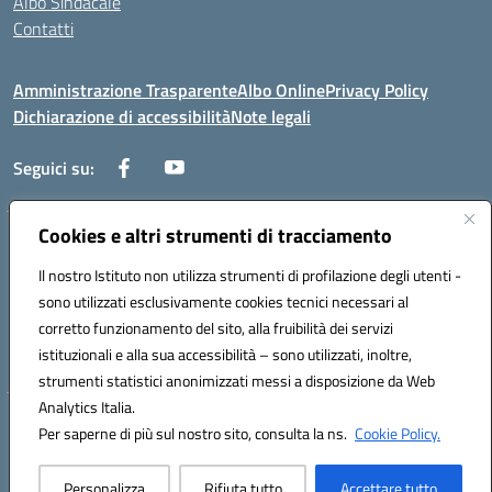
Albo Sindacale
Contatti
Amministrazione Trasparente
Albo Online
Privacy Policy
Dichiarazione di accessibilità
Note legali
Seguici su:
Cookies e altri strumenti di tracciamento
Via Negroni - 87100 Cosenza
Telefono e Fax: 098433104
Il nostro Istituto non utilizza strumenti di profilazione degli utenti -
Mail: csic898008@istruzione.it - PEC: csic898008@pec.istruzione.it
sono utilizzati esclusivamente cookies tecnici necessari al
Codice univoco ufficio: UFUEI1
corretto funzionamento del sito, alla fruibilità dei servizi
Codice meccanografico: CSIC898008
istituzionali e alla sua accessibilità – sono utilizzati, inoltre,
Codice fiscale: 98094050782
strumenti statistici anonimizzati messi a disposizione da Web
Analytics Italia.
Hosting & Powered by 3D Solution S.r.l.
Per saperne di più sul nostro sito, consulta la ns.
Cookie Policy.
Concept & Design by Designers Italia
Personalizza
Rifiuta tutto
Accettare tutto