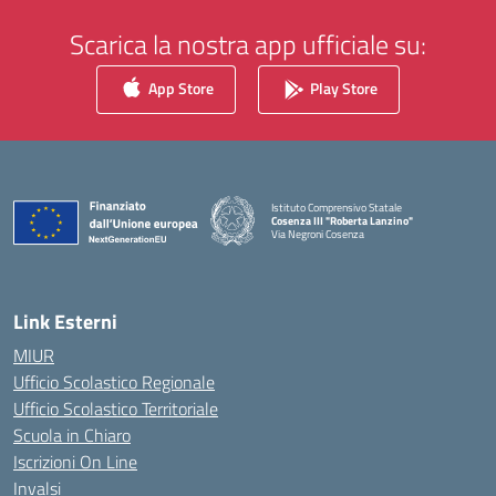
Scarica la nostra app ufficiale su:
App Store
Play Store
Istituto Comprensivo Statale
Cosenza III "Roberta Lanzino"
Via Negroni Cosenza
— Visita la pagina iniziale della scuola
Link Esterni
MIUR
Ufficio Scolastico Regionale
Ufficio Scolastico Territoriale
Scuola in Chiaro
Iscrizioni On Line
Invalsi