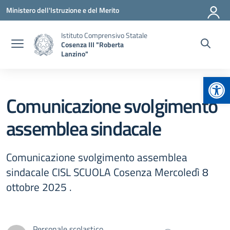
Vai ai contenuti
Vai al menu di navigazione
Vai al footer
Ministero dell'Istruzione e del Merito
Istituto Comprensivo Statale
Cosenza III "Roberta
Lanzino"
Apr
Comunicazione svolgimento
assemblea sindacale
Comunicazione svolgimento assemblea
sindacale CISL SCUOLA Cosenza Mercoledì 8
ottobre 2025 .
Personale scolastico