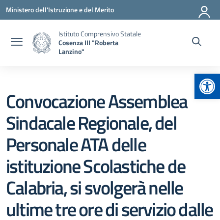
Vai ai contenuti
Vai al menu di navigazione
Vai al footer
Ministero dell'Istruzione e del Merito
Istituto Comprensivo Statale
Cosenza III "Roberta
Lanzino"
Apr
Convocazione Assemblea
Sindacale Regionale, del
Personale ATA delle
istituzione Scolastiche de
Calabria, si svolgerà nelle
ultime tre ore di servizio dalle