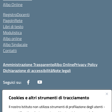
Albo Online
RegistroDocenti
PagoInRete
Libri di testo
Modulistica
Albo online
Albo Sindacale
Contatti
Amministrazione Trasparente
Albo Online
Privacy Policy
Dichiarazione di accessibilità
Note legali
Seguici su:
Cookies e altri strumenti di tracciamento
Via Negroni - 87100 Cosenza
Telefono e Fax: 098433104
Il nostro Istituto non utilizza strumenti di profilazione degli utenti -
Mail: csic898008@istruzione.it - PEC: csic898008@pec.istruzione.it