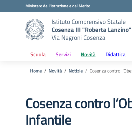
Vai ai contenuti
Vai al menu di navigazione
Vai al footer
Ministero dell'Istruzione e del Merito
Istituto Comprensivo Statale
Cosenza III "Roberta Lanzino"
Via Negroni Cosenza
Scuola
Servizi
Novità
Didattica
Home
Novità
Notizie
Cosenza contro l’Obes
Cosenza contro l’O
Infantile