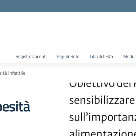
RegistroDocenti
PagoInRete
Libri di testo
Moduli
ità Infantile
besità