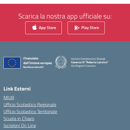
Scarica la nostra app ufficiale su:
App Store
Play Store
Istituto Comprensivo Statale
Cosenza III "Roberta Lanzino"
Via Negroni Cosenza
— Visita la pagina iniziale della scuola
Link Esterni
MIUR
Ufficio Scolastico Regionale
Ufficio Scolastico Territoriale
Scuola in Chiaro
Iscrizioni On Line