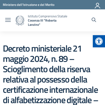
Vai ai contenuti
Vai al menu di navigazione
Vai al footer
Ministero dell'Istruzione e del Merito
Istituto Comprensivo Statale
Cosenza III "Roberta
Lanzino"
Apr
Decreto ministeriale 21
maggio 2024, n. 89 –
Scioglimento della riserva
relativa al possesso della
certificazione internazionale
di alfabetizzazione digitale –