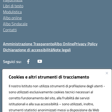
Libri di testo
Modulistica
Albo online
Albo Sindacale
Contatti
Amministrazione Trasparente
Albo Online
Privacy Policy
Dichiarazione di accessibilità
Note legali
Seguici su:
Cookies e altri strumenti di tracciamento
Via Negroni - 87100 Cosenza
Telefono e Fax: 098433104
Il nostro Istituto non utilizza strumenti di profilazione degli utenti -
Mail: csic898008@istruzione.it - PEC: csic898008@pec.istruzione.it
sono utilizzati esclusivamente cookies tecnici necessari al
Codice univoco ufficio: UFUEI1
corretto funzionamento del sito, alla fruibilità dei servizi
Codice meccanografico: CSIC898008
istituzionali e alla sua accessibilità – sono utilizzati, inoltre,
Codice fiscale: 98094050782
strumenti statistici anonimizzati messi a disposizione da Web