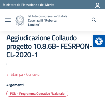
Vai ai contenuti
Vai al menu di navigazione
Vai al footer
Ministero dell'Istruzione e del Merito
Istituto Comprensivo Statale
Cosenza III "Roberta
Lanzino"
Apr
Aggiudicazione Collaudo
progetto 10.8.6B- FESRPON-
CL-2020-1
'
Stampa / Condividi
Argomenti
PON - Programma Operativo Nazionale