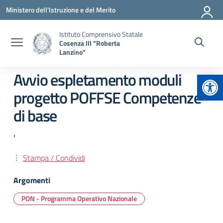
Vai ai contenuti
Vai al menu di navigazione
Vai al footer
Ministero dell'Istruzione e del Merito
Istituto Comprensivo Statale
Cosenza III "Roberta
Lanzino"
Apr
Avvio espletamento moduli
progetto POFFSE Competenze
di base
'
Stampa / Condividi
Argomenti
PON - Programma Operativo Nazionale