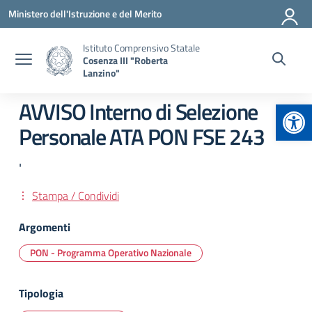
Vai ai contenuti
Vai al menu di navigazione
Vai al footer
Ministero dell'Istruzione e del Merito
Istituto Comprensivo Statale
Cosenza III "Roberta
Lanzino"
Apr
AVVISO Interno di Selezione
Personale ATA PON FSE 243
'
Stampa / Condividi
Argomenti
PON - Programma Operativo Nazionale
Tipologia