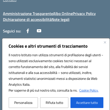
Amministrazione Trasparente
Albo Online
Privacy Policy
Dichiarazione di accessibilità
Note legali
Seguici su:
Cookies e altri strumenti di tracciamento
Via Negroni - 87100 Cosenza
Telefono e Fax: 098433104
Il nostro Istituto non utilizza strumenti di profilazione degli utenti -
Mail: csic898008@istruzione.it - PEC: csic898008@pec.istruzione.it
sono utilizzati esclusivamente cookies tecnici necessari al
Codice univoco ufficio: UFUEI1
corretto funzionamento del sito, alla fruibilità dei servizi
Codice meccanografico: CSIC898008
istituzionali e alla sua accessibilità – sono utilizzati, inoltre,
Codice fiscale: 98094050782
strumenti statistici anonimizzati messi a disposizione da Web
Analytics Italia.
Hosting & Powered by 3D Solution S.r.l.
Per saperne di più sul nostro sito, consulta la ns.
Cookie Policy.
Concept & Design by Designers Italia
Personalizza
Rifiuta tutto
Accettare tutto