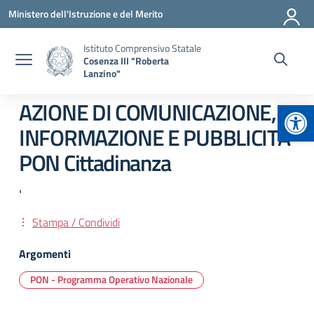
Vai ai contenuti
Vai al menu di navigazione
Vai al footer
Ministero dell'Istruzione e del Merito
Istituto Comprensivo Statale
Cosenza III "Roberta
Lanzino"
Apr
AZIONE DI COMUNICAZIONE,
INFORMAZIONE E PUBBLICITA’
PON Cittadinanza
'
Stampa / Condividi
Argomenti
PON - Programma Operativo Nazionale