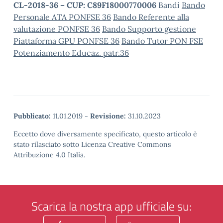
CL-2018-36 – CUP: C89F18000770006
Bandi
Bando
Personale ATA PONFSE 36
Bando Referente alla
valutazione PONFSE 36
Bando Supporto gestione
Piattaforma GPU PONFSE 36
Bando Tutor PON FSE
Potenziamento Educaz. patr.36
Pubblicato:
11.01.2019
-
Revisione:
31.10.2023
Eccetto dove diversamente specificato, questo articolo è
stato rilasciato sotto Licenza Creative Commons
Attribuzione 4.0 Italia.
Scarica la nostra app ufficiale su: