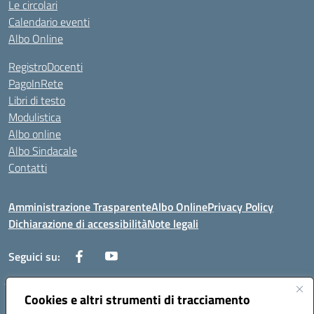
Le circolari
Calendario eventi
Albo Online
RegistroDocenti
PagoInRete
Libri di testo
Modulistica
Albo online
Albo Sindacale
Contatti
Amministrazione Trasparente
Albo Online
Privacy Policy
Dichiarazione di accessibilità
Note legali
Seguici su:
Cookies e altri strumenti di tracciamento
Via Negroni - 87100 Cosenza