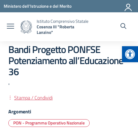
Vai ai contenuti
Vai al menu di navigazione
Vai al footer
Ministero dell'Istruzione e del Merito
Istituto Comprensivo Statale
Cosenza III "Roberta
Lanzino"
Apr
Bandi Progetto PONFSE
Potenziamento all’Educazione
36
'
Stampa / Condividi
Argomenti
PON - Programma Operativo Nazionale