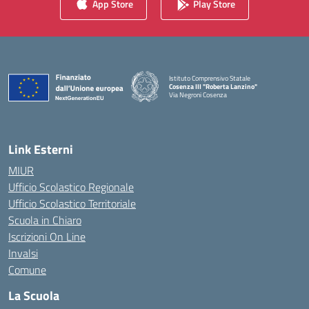
App Store
Play Store
Istituto Comprensivo Statale
Cosenza III "Roberta Lanzino"
Via Negroni Cosenza
— Visita la pagina iniziale della scuola
Link Esterni
MIUR
Ufficio Scolastico Regionale
Ufficio Scolastico Territoriale
Scuola in Chiaro
Iscrizioni On Line
Invalsi
Comune
La Scuola