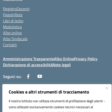
RegistroDocenti
PagoInRete
Libri di testo
Modulistica
Albo online
Albo Sindacale
Contatti
Amministrazione Trasparente
Albo Online
Privacy Policy
Dichiarazione di accessibilità
Note legali
Seguici su:
Cookies e altri strumenti di tracciamento
Via Negroni - 87100 Cosenza
Telefono e Fax: 098433104
Il nostro Istituto non utilizza strumenti di profilazione degli utenti -
Mail: csic898008@istruzione.it - PEC: csic898008@pec.istruzione.it
sono utilizzati esclusivamente cookies tecnici necessari al
Codice univoco ufficio: UFUEI1