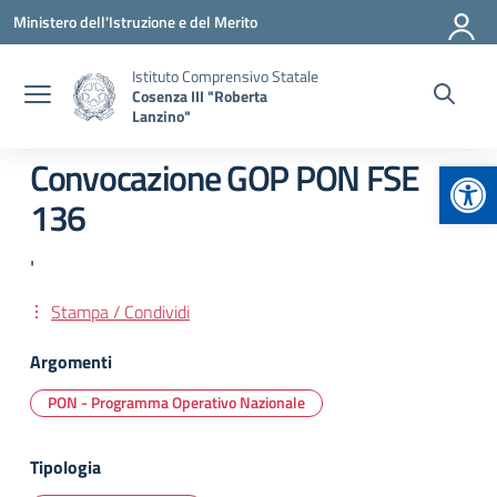
Vai ai contenuti
Vai al menu di navigazione
Vai al footer
Ministero dell'Istruzione e del Merito
Istituto Comprensivo Statale
Cosenza III "Roberta
Lanzino"
Apr
Convocazione GOP PON FSE
136
'
Stampa / Condividi
Argomenti
PON - Programma Operativo Nazionale
Tipologia