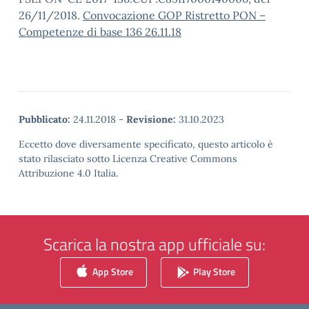
26/11/2018.
Convocazione GOP Ristretto PON –
Competenze di base 136 26.11.18
Pubblicato:
24.11.2018
-
Revisione:
31.10.2023
Eccetto dove diversamente specificato, questo articolo è
stato rilasciato sotto Licenza Creative Commons
Attribuzione 4.0 Italia.
Scarica la nostra app ufficiale su:
App Store
Play Store