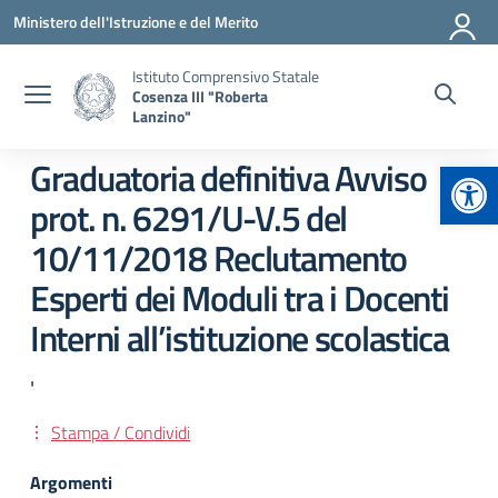
Vai ai contenuti
Vai al menu di navigazione
Vai al footer
Ministero dell'Istruzione e del Merito
Istituto Comprensivo Statale
Cosenza III "Roberta
Lanzino"
Apr
Graduatoria definitiva Avviso
prot. n. 6291/U-V.5 del
10/11/2018 Reclutamento
Esperti dei Moduli tra i Docenti
Interni all’istituzione scolastica
'
Stampa / Condividi
Argomenti