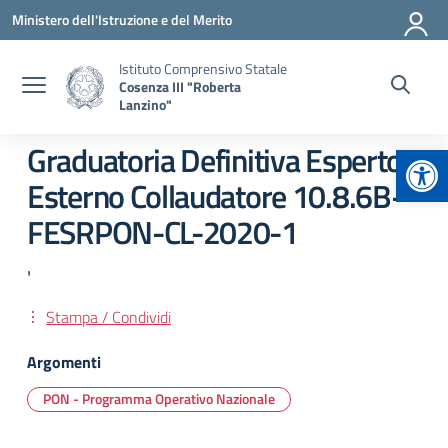
Vai ai contenuti
Vai al menu di navigazione
Vai al footer
Ministero dell'Istruzione e del Merito
Istituto Comprensivo Statale
Cosenza III "Roberta
Lanzino"
Apr
Graduatoria Definitiva Esperto
Esterno Collaudatore 10.8.6B-
FESRPON-CL-2020-1
'
Stampa / Condividi
Argomenti
PON - Programma Operativo Nazionale