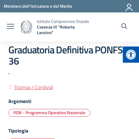
Vai ai contenuti
Vai al menu di navigazione
Vai al footer
Ministero dell'Istruzione e del Merito
Istituto Comprensivo Statale
Cosenza III "Roberta
Lanzino"
Apr
Graduatoria Definitiva PONFSE
36
'
Stampa / Condividi
Argomenti
PON - Programma Operativo Nazionale
Tipologia