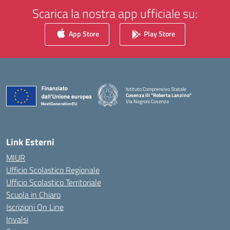
Scarica la nostra app ufficiale su:
App Store
Play Store
Istituto Comprensivo Statale
Cosenza III "Roberta Lanzino"
Via Negroni Cosenza
— Visita la pagina iniziale della scuola
Link Esterni
MIUR
Ufficio Scolastico Regionale
Ufficio Scolastico Territoriale
Scuola in Chiaro
Iscrizioni On Line
Invalsi