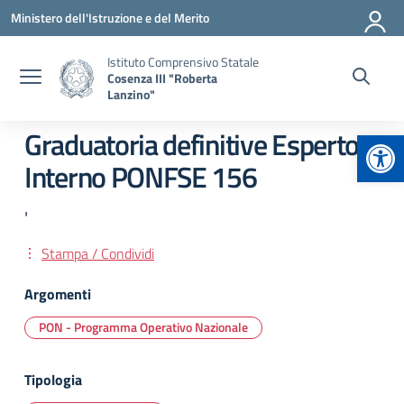
Vai ai contenuti
Vai al menu di navigazione
Vai al footer
Ministero dell'Istruzione e del Merito
Istituto Comprensivo Statale
Cosenza III "Roberta
Lanzino"
Apr
Graduatoria definitive Esperto
Interno PONFSE 156
'
Stampa / Condividi
Argomenti
PON - Programma Operativo Nazionale
Tipologia