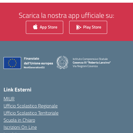
Scarica la nostra app ufficiale su:
App Store
Play Store
Istituto Comprensivo Statale
Cosenza III "Roberta Lanzino"
Via Negroni Cosenza
— Visita la pagina iniziale della scuola
Link Esterni
MIUR
Ufficio Scolastico Regionale
Ufficio Scolastico Territoriale
Scuola in Chiaro
Iscrizioni On Line