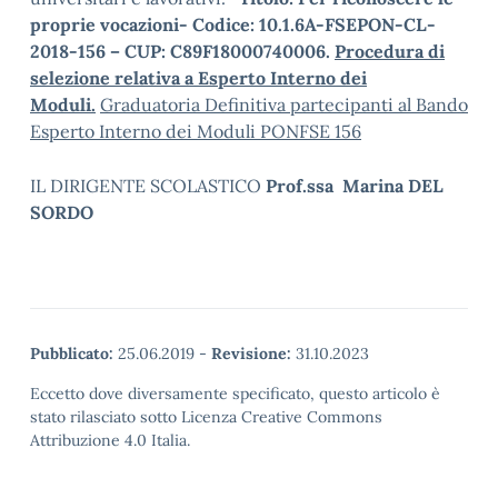
proprie vocazioni- Codice: 1
0.1.6A-FSEPON-CL-
2018-156 – CUP:
C89F18000740006
.
Procedura di
selezione relativa a Esperto Interno dei
Moduli
.
Graduatoria Definitiva partecipanti al Bando
Esperto Interno dei Moduli PONFSE 156
IL DIRIGENTE SCOLASTICO
Prof.ssa Marina DEL
SORDO
Pubblicato:
25.06.2019
-
Revisione:
31.10.2023
Eccetto dove diversamente specificato, questo articolo è
stato rilasciato sotto Licenza Creative Commons
Attribuzione 4.0 Italia.