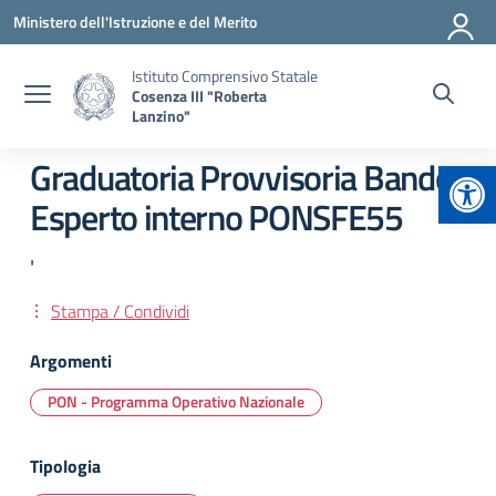
Vai ai contenuti
Vai al menu di navigazione
Vai al footer
Ministero dell'Istruzione e del Merito
Istituto Comprensivo Statale
Cosenza III "Roberta
Lanzino"
Apr
Graduatoria Provvisoria Bando
Esperto interno PONSFE55
'
Stampa / Condividi
Argomenti
PON - Programma Operativo Nazionale
Tipologia