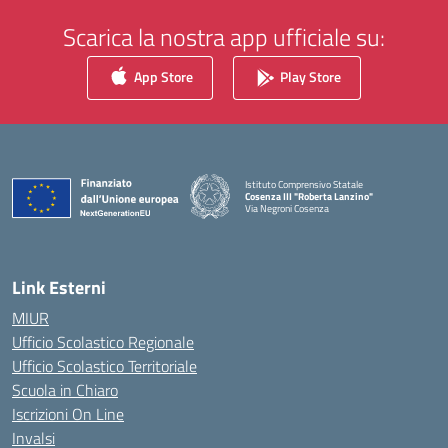
Scarica la nostra app ufficiale su:
App Store
Play Store
Istituto Comprensivo Statale
Cosenza III "Roberta Lanzino"
Via Negroni Cosenza
— Visita la pagina iniziale della scuola
Link Esterni
MIUR
Ufficio Scolastico Regionale
Ufficio Scolastico Territoriale
Scuola in Chiaro
Iscrizioni On Line
Invalsi