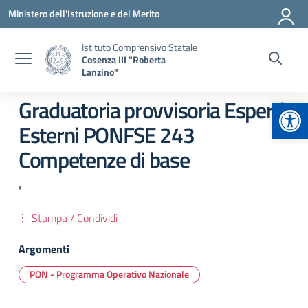
Vai ai contenuti
Vai al menu di navigazione
Vai al footer
Ministero dell'Istruzione e del Merito
Istituto Comprensivo Statale
Cosenza III "Roberta
Lanzino"
Apr
Graduatoria provvisoria Esperti
Esterni PONFSE 243
Competenze di base
'
Stampa / Condividi
Argomenti
PON - Programma Operativo Nazionale