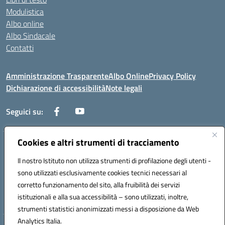
Modulistica
Albo online
Albo Sindacale
Contatti
Amministrazione Trasparente
Albo Online
Privacy Policy
Dichiarazione di accessibilità
Note legali
Seguici su:
Cookies e altri strumenti di tracciamento
Via Negroni - 87100 Cosenza
Telefono e Fax: 098433104
Il nostro Istituto non utilizza strumenti di profilazione degli utenti -
Mail: csic898008@istruzione.it - PEC: csic898008@pec.istruzione.it
sono utilizzati esclusivamente cookies tecnici necessari al
Codice univoco ufficio: UFUEI1
corretto funzionamento del sito, alla fruibilità dei servizi
Codice meccanografico: CSIC898008
istituzionali e alla sua accessibilità – sono utilizzati, inoltre,
Codice fiscale: 98094050782
strumenti statistici anonimizzati messi a disposizione da Web
Analytics Italia.