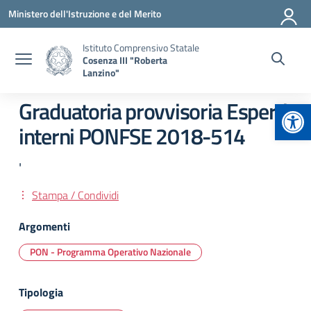
Vai ai contenuti
Vai al menu di navigazione
Vai al footer
Ministero dell'Istruzione e del Merito
Istituto Comprensivo Statale
Cosenza III "Roberta
Lanzino"
Apr
Graduatoria provvisoria Esperti
interni PONFSE 2018-514
'
Stampa / Condividi
Argomenti
PON - Programma Operativo Nazionale
Tipologia