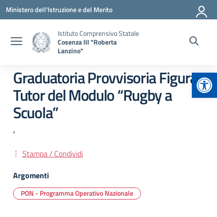
Vai ai contenuti
Vai al menu di navigazione
Vai al footer
Ministero dell'Istruzione e del Merito
Istituto Comprensivo Statale
Cosenza III "Roberta
Lanzino"
Apr
Graduatoria Provvisoria Figura:
Tutor del Modulo “Rugby a
Scuola”
'
Stampa / Condividi
Argomenti
PON - Programma Operativo Nazionale